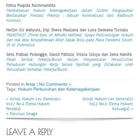
Fitria Puspita Rachmandita
Pembaharuan Hukum Ketenagakerjaan dalam Sistem Pengupahan
Berdasarkan Prestasi Pekerja : Sebuah Konkretisasi dari Radbruch
Formula
Herlin Sri Wahyuni, Irqi Sheva Maulana dan Luna Dezeana Ticoalu
TRIASTHLET (Three Eyes of Athlete Welfare): Upaya Perlindungan Hukum
dan Hak Atas Kesejahteraan Atlet Sepak Bola pada Masa Pandemi Covid-
19 di Indonesia
Ismi Pratiwi Podungge, David Patiolo, Vrisca Silvya dan Isma Hanifa
Peran Serikat Pekerja/Buruh dalam Penyelesaian Perselisihan
Pemutusan Hubungan Kerja Secara Sepihak yang Dilakukan oleh
Perusahaan terhadap Pekerja/Buruh
Posted in
Arsip
|
No Comments »
Tags:
Hukum Perburuhan dan Ketenagakerjaan
«
Jurnal Hukum Lex Generalis
Jurnal Hukum Lex Generalis
Vol.2 No.4 (Tema Hukum
Vol.2 No.6 (Tema Hukum
Perdata)
Keluarga)
»
« Previous Image
LEAVE A REPLY