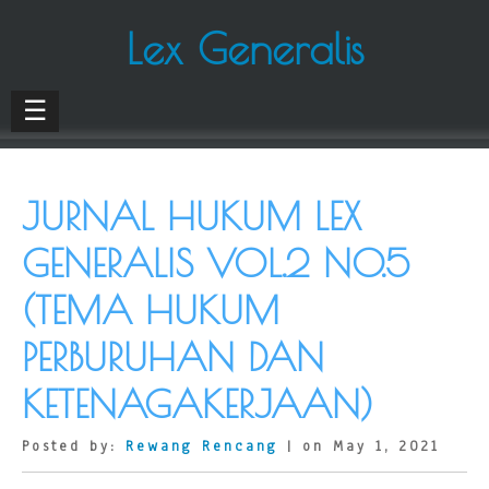
Lex Generalis
☰
JURNAL HUKUM LEX
GENERALIS VOL.2 NO.5
(TEMA HUKUM
PERBURUHAN DAN
KETENAGAKERJAAN)
Posted by:
Rewang Rencang
| on May 1, 2021