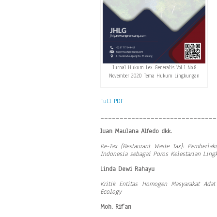
Jurnal Hukum Lex Generalis Vol.1 No.8
November 2020 Tema Hukum Lingkungan
Full PDF
______________________________
Juan Maulana Alfedo dkk.
Re-Tax (Restaurant Waste Tax): Pemberl
Indonesia sebagai Poros Kelestarian Lin
Linda Dewi Rahayu
Kritik Entitas Homogen Masyarakat Ada
Ecology
Moh. Rif’an