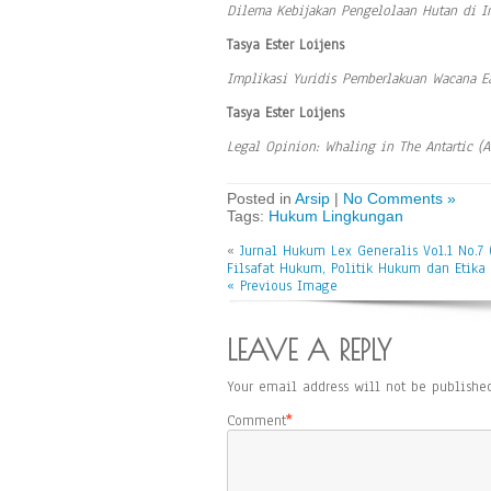
Dilema Kebijakan Pengelolaan Hutan di I
Tasya Ester Loijens
Implikasi Yuridis Pemberlakuan Wacana Ea
Tasya Ester Loijens
Legal Opinion: Whaling in The Antartic (A
Posted in
Arsip
|
No Comments »
Tags:
Hukum Lingkungan
«
Jurnal Hukum Lex Generalis Vol.1 No.7
Filsafat Hukum, Politik Hukum dan Etika 
« Previous Image
LEAVE A REPLY
Your email address will not be published
Comment
*