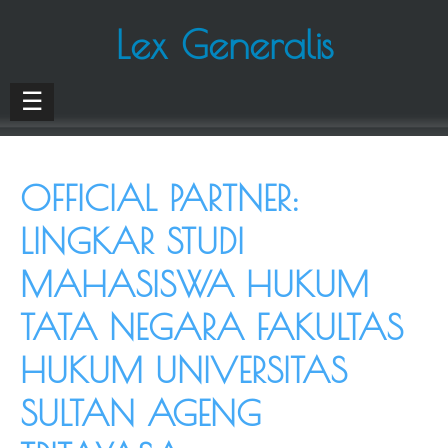
Lex Generalis
☰
OFFICIAL PARTNER:
LINGKAR STUDI
MAHASISWA HUKUM
TATA NEGARA FAKULTAS
HUKUM UNIVERSITAS
SULTAN AGENG