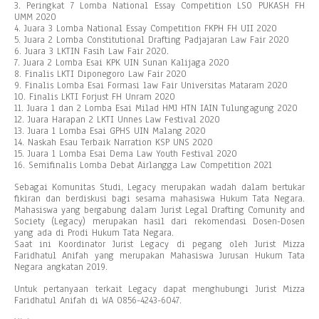
3. Peringkat 7 Lomba National Essay Competition LSO PUKASH FH
UMM 2020
4. Juara 3 Lomba National Essay Competition FKPH FH UII 2020
5. Juara 2 Lomba Constitutional Drafting Padjajaran Law Fair 2020
6. Juara 3 LKTIN Fasih Law Fair 2020.
7. Juara 2 Lomba Esai KPK UIN Sunan Kalijaga 2020
8. Finalis LKTI Diponegoro Law Fair 2020
9. Finalis Lomba Esai Formasi law Fair Universitas Mataram 2020
10. Finalis LKTI Forjust FH Unram 2020
11. Juara 1 dan 2 Lomba Esai Milad HMJ HTN IAIN Tulungagung 2020
12. Juara Harapan 2 LKTI Unnes Law Festival 2020
13. Juara 1 Lomba Esai GPHS UIN Malang 2020
14. Naskah Esau Terbaik Narration KSP UNS 2020
15. Juara 1 Lomba Esai Dema Law Youth Festival 2020
16. Semifinalis Lomba Debat Airlangga Law Competition 2021
Sebagai Komunitas Studi, Legacy merupakan wadah dalam bertukar
fikiran dan berdiskusi bagi sesama mahasiswa Hukum Tata Negara.
Mahasiswa yang bergabung dalam Jurist Legal Drafting Comunity and
Society (Legacy) merupakan hasil dari rekomendasi Dosen-Dosen
yang ada di Prodi Hukum Tata Negara.
Saat ini Koordinator Jurist Legacy di pegang oleh Jurist Mizza
Faridhatul Anifah yang merupakan Mahasiswa Jurusan Hukum Tata
Negara angkatan 2019.
Untuk pertanyaan terkait Legacy dapat menghubungi Jurist Mizza
Faridhatul Anifah di WA 0856-4243-6047.