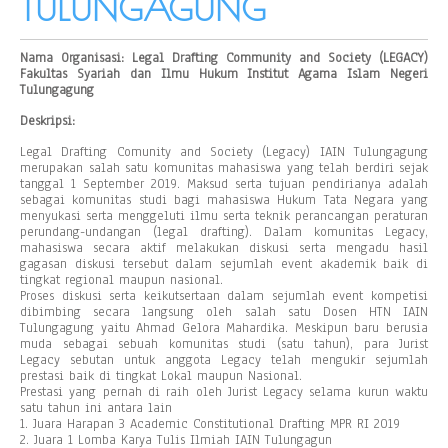
TULUNGAGUNG
Nama Organisasi: Legal Drafting Community and Society (LEGACY)
Fakultas Syariah dan Ilmu Hukum Institut Agama Islam Negeri
Tulungagung
Deskripsi:
Legal Drafting Comunity and Society (Legacy) IAIN Tulungagung
merupakan salah satu komunitas mahasiswa yang telah berdiri sejak
tanggal 1 September 2019. Maksud serta tujuan pendirianya adalah
sebagai komunitas studi bagi mahasiswa Hukum Tata Negara yang
menyukasi serta menggeluti ilmu serta teknik perancangan peraturan
perundang-undangan (legal drafting). Dalam komunitas Legacy,
mahasiswa secara aktif melakukan diskusi serta mengadu hasil
gagasan diskusi tersebut dalam sejumlah event akademik baik di
tingkat regional maupun nasional.
Proses diskusi serta keikutsertaan dalam sejumlah event kompetisi
dibimbing secara langsung oleh salah satu Dosen HTN IAIN
Tulungagung yaitu Ahmad Gelora Mahardika. Meskipun baru berusia
muda sebagai sebuah komunitas studi (satu tahun), para Jurist
Legacy sebutan untuk anggota Legacy telah mengukir sejumlah
prestasi baik di tingkat Lokal maupun Nasional.
Prestasi yang pernah di raih oleh Jurist Legacy selama kurun waktu
satu tahun ini antara lain
1. Juara Harapan 3 Academic Constitutional Drafting MPR RI 2019
2. Juara 1 Lomba Karya Tulis Ilmiah IAIN Tulungagun