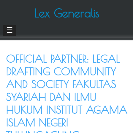
Lex Generalis
☰
OFFICIAL PARTNER: LEGAL
DRAFTING COMMUNITY
AND SOCIETY FAKULTAS
SYARIAH DAN ILMU
HUKUM INSTITUT AGAMA
ISLAM NEGERI