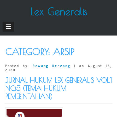
Lex Generalis
☰
CATEGORY:
ARSIP
Posted by:
Rewang Rencang
| on August 16,
2020
JURNAL HUKUM LEX GENERALIS VOL.1
NO.5 (TEMA HUKUM
PEMERINTAHAN)