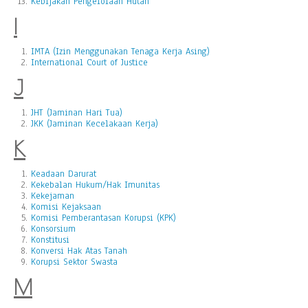
Kebijakan Pengelolaan Hutan
I
IMTA (Izin Menggunakan Tenaga Kerja Asing)
International Court of Justice
J
JHT (Jaminan Hari Tua)
JKK (Jaminan Kecelakaan Kerja)
K
Keadaan Darurat
Kekebalan Hukum/Hak Imunitas
Kekejaman
Komisi Kejaksaan
Komisi Pemberantasan Korupsi (KPK)
Konsorsium
Konstitusi
Konversi Hak Atas Tanah
Korupsi Sektor Swasta
M