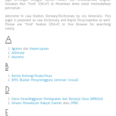
Gunakan fitur “Find” (Ctrl+F) di Peramban Anda untuk memudahkan
pencarian.
Welcome to Law Studies Glossary/Dictionary by Lex Generalis. This
page is purposed as Law Dictionary and Rapid Encyclopedia as well.
Please use “Find” feature (Ctrl+F) in Your Browser for searching
easily.
A
Agama
dan
Kepercayaan
Arbitrase
Asuransi
B
Berita Bohong/Hoaks/Hoax
BPJS (Badan Penyelenggara Jaminan Sosial)
D
Dana Desa/Anggaran Pendapatan dan Belanja Desa (APBDes)
Dewan Perwakilan Rakyat Daerah
atau
DPRD
E