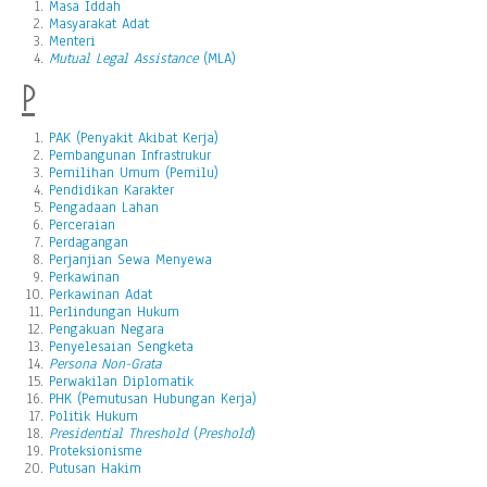
Masa Iddah
Masyarakat Adat
Menteri
Mutual Legal Assistance
(MLA)
P
PAK (Penyakit Akibat Kerja)
Pembangunan Infrastrukur
Pemilihan Umum (Pemilu)
Pendidikan Karakter
Pengadaan Lahan
Perceraian
Perdagangan
Perjanjian Sewa Menyewa
Perkawinan
Perkawinan Adat
Perlindungan Hukum
Pengakuan Negara
Penyelesaian Sengketa
Persona Non-Grata
Perwakilan Diplomatik
PHK (Pemutusan Hubungan Kerja)
Politik Hukum
Presidential Threshold
(
Preshold
)
Proteksionisme
Putusan Hakim