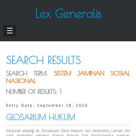
Lex Generalis
☰
SEARCH RESULTS
SEARCH TERM:
SISTEM JAMINAN SOSIAL
NASIONAL
NUMBER OF RESULTS:
1
Entry Date: September 18, 2020
GLOSARIUM HUKUM
Selamat datang di Glosarium Ilmu Hukum Lex Generalis. Laman ini
juga berfungsi sebagai Kamus Hukum dan Ensiklopedia singkat.