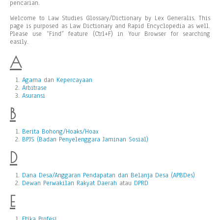
pencarian.
Welcome to Law Studies Glossary/Dictionary by Lex Generalis. This
page is purposed as Law Dictionary and Rapid Encyclopedia as well.
Please use “Find” feature (Ctrl+F) in Your Browser for searching
easily.
A
Agama
dan
Kepercayaan
Arbitrase
Asuransi
B
Berita Bohong/Hoaks/Hoax
BPJS (Badan Penyelenggara Jaminan Sosial)
D
Dana Desa/Anggaran Pendapatan dan Belanja Desa (APBDes)
Dewan Perwakilan Rakyat Daerah
atau
DPRD
E
Etika Profesi