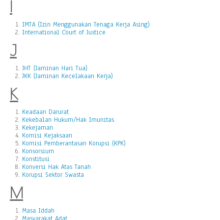
I
IMTA (Izin Menggunakan Tenaga Kerja Asing)
International Court of Justice
J
JHT (Jaminan Hari Tua)
JKK (Jaminan Kecelakaan Kerja)
K
Keadaan Darurat
Kekebalan Hukum/Hak Imunitas
Kekejaman
Komisi Kejaksaan
Komisi Pemberantasan Korupsi (KPK)
Konsorsium
Konstitusi
Konversi Hak Atas Tanah
Korupsi Sektor Swasta
M
Masa Iddah
Masyarakat Adat