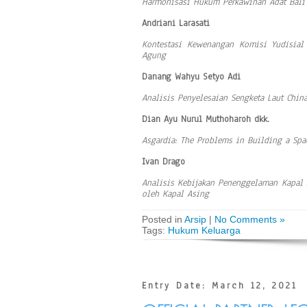
Harmonisasi Hukum Perkawinan Adat Bali
Andriani Larasati
Kontestasi Kewenangan Komisi Yudisial
Agung
Danang Wahyu Setyo Adi
Analisis Penyelesaian Sengketa Laut China
Dian Ayu Nurul Muthoharoh dkk.
Asgardia: The Problems in Building a Spa
Ivan Drago
Analisis Kebijakan Penenggelaman Kapal A
oleh Kapal Asing
Posted in
Arsip
|
No Comments »
Tags:
Hukum Keluarga
Entry Date: March 12, 2021