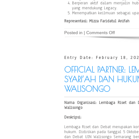
Berperan aktif dalam menjalin hub
yang mendukung Legacy.
Menempatkan keilmuan sebagai upay
Representasi: Mizza Faridatul Anifah
on
Posted in |
Comments Off
Official
Partner:
Legal
Drafting
Community
Entry Date: February 18, 20
and
Society
OFFICIAL PARTNER: L
Fakultas
Syariah
SYARI’AH DAN HUKUM
dan
WALISONGO
Ilmu
Hukum
Institut
Agama
Nama Organisasi: Lembaga Riset dan D
Islam
Walisongo
Negeri
Tulungagun
Deskripsi:
Lembaga Riset dan Debat merupakan kom
hukum. Didirikan pada tanggal 5 Oktob
dan Debat UIN Walisongo Semarang bers