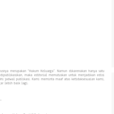
harusnya merupakan “Hukum Keluarga”. Namun dikarenakan hanya satu
ipublikasikan, maka editorial memutuskan untuk menjadikan edisi
 jadwal publikasi. Kami meminta maaf atas ketidaksesuaian kami,
r lebih baik lagi.
_