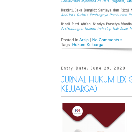
Perkawinan Nyentana di Bali: Urgensi, Tat
Rastini, Jaka Bangkit Sanjaya dan Rizqi
Analisis Yuridis Pentingnya Pembuatan Pe
Rindi Putri Afifah, Nindya Prasetya War
Perlindungan Hukum terhadap Hak Anak In
Posted in
Arsip
|
No Comments »
Tags:
Hukum Keluarga
Entry Date: June 29, 2020
JURNAL HUKUM LEX G
KELUARGA)