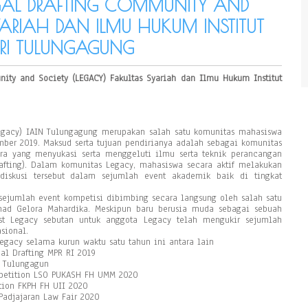
LEGAL DRAFTING COMMUNITY AND
YARIAH DAN ILMU HUKUM INSTITUT
RI TULUNGAGUNG
ity and Society (LEGACY) Fakultas Syariah dan Ilmu Hukum Institut
Legacy) IAIN Tulungagung merupakan salah satu komunitas mahasiswa
ember 2019. Maksud serta tujuan pendirianya adalah sebagai komunitas
a yang menyukasi serta menggeluti ilmu serta teknik perancangan
afting). Dalam komunitas Legacy, mahasiswa secara aktif melakukan
diskusi tersebut dalam sejumlah event akademik baik di tingkat
m sejumlah event kompetisi dibimbing secara langsung oleh salah satu
ad Gelora Mahardika. Meskipun baru berusia muda sebagai sebuah
rist Legacy sebutan untuk anggota Legacy telah mengukir sejumlah
sional.
 Legacy selama kurun waktu satu tahun ini antara lain
nal Drafting MPR RI 2019
N Tulungagun
mpetition LSO PUKASH FH UMM 2020
tion FKPH FH UII 2020
 Padjajaran Law Fair 2020