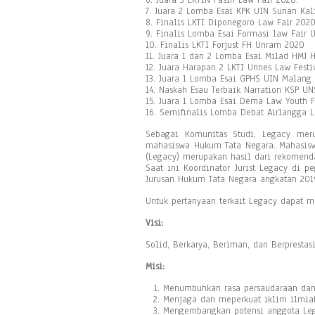
7. Juara 2 Lomba Esai KPK UIN Sunan Kal
8. Finalis LKTI Diponegoro Law Fair 202
9. Finalis Lomba Esai Formasi law Fair 
10. Finalis LKTI Forjust FH Unram 2020
11. Juara 1 dan 2 Lomba Esai Milad HMJ
12. Juara Harapan 2 LKTI Unnes Law Festi
13. Juara 1 Lomba Esai GPHS UIN Malang
14. Naskah Esau Terbaik Narration KSP U
15. Juara 1 Lomba Esai Dema Law Youth F
16. Semifinalis Lomba Debat Airlangga 
Sebagai Komunitas Studi, Legacy mer
mahasiswa Hukum Tata Negara. Mahasisw
(Legacy) merupakan hasil dari rekomend
Saat ini Koordinator Jurist Legacy di 
Jurusan Hukum Tata Negara angkatan 201
Untuk pertanyaan terkait Legacy dapat m
Visi:
Solid, Berkarya, Beriman, dan Berprestasi
Misi:
Menumbuhkan rasa persaudaraan dan
Menjaga dan meperkuat iklim ilmiah
Mengembangkan potensi anggota Lega