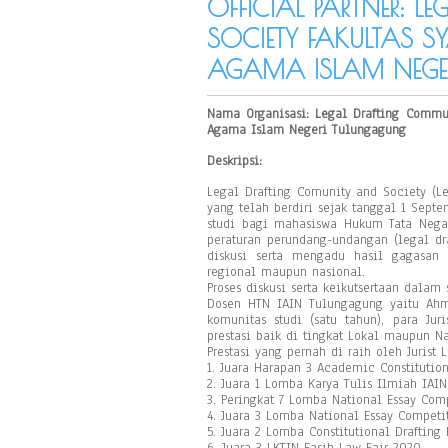
OFFICIAL PARTNER: 
SOCIETY FAKULTAS S
AGAMA ISLAM NEGE
Nama Organisasi: Legal Drafting Commun
Agama Islam Negeri Tulungagung
Deskripsi:
Legal Drafting Comunity and Society (
yang telah berdiri sejak tanggal 1 Sept
studi bagi mahasiswa Hukum Tata Negar
peraturan perundang-undangan (legal dr
diskusi serta mengadu hasil gagasan 
regional maupun nasional.
Proses diskusi serta keikutsertaan dala
Dosen HTN IAIN Tulungagung yaitu Ahm
komunitas studi (satu tahun), para Ju
prestasi baik di tingkat Lokal maupun Na
Prestasi yang pernah di raih oleh Jurist
1. Juara Harapan 3 Academic Constitutio
2. Juara 1 Lomba Karya Tulis Ilmiah IAI
3. Peringkat 7 Lomba National Essay Co
4. Juara 3 Lomba National Essay Competi
5. Juara 2 Lomba Constitutional Drafting
6. Juara 3 LKTIN Fasih Law Fair 2020.