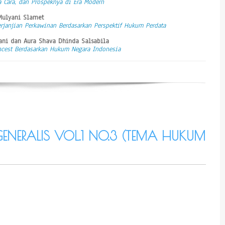
a Cara, dan Prospeknya di Era Modern
 Mulyani Slamet
rjanjian Perkawinan Berdasarkan Perspektif Hukum Perdata
dhani dan Aura Shava Dhinda Salsabila
cest Berdasarkan Hukum Negara Indonesia
ENERALIS VOL.1 NO.3 (TEMA HUKUM