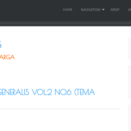
HOME
NAVIGATION
ARSIP
A
S
UARGA
ENERALIS VOL.2 NO.6 (TEMA