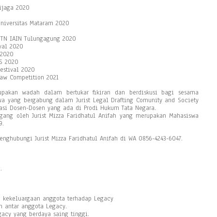
ijaga 2020
0
Universitas Mataram 2020
 HTN IAIN Tulungagung 2020
val 2020
 2020
NS 2020
estival 2020
Law Competition 2021
upakan wadah dalam bertukar fikiran dan berdiskusi bagi sesama
a yang bergabung dalam Jurist Legal Drafting Comunity and Society
asi Dosen-Dosen yang ada di Prodi Hukum Tata Negara.
pegang oleh Jurist Mizza Faridhatul Anifah yang merupakan Mahasiswa
9.
enghubungi Jurist Mizza Faridhatul Anifah di WA 0856-4243-6047.
.
 kekeluargaan anggota terhadap Legacy
 antar anggota Legacy.
cy yang berdaya saing tinggi.