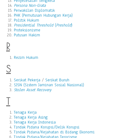
Penyelesaian Sengketa
Persona Non-Grata
Perwakilan Diplomatik
PHK (Pemutusan Hubungan Kerja)
Politik Hukum
Presidential Threshold
(
Preshold
)
Proteksionisme
Putusan Hakim
R
Rezim Hukum
S
Serikat Pekerja
/
Serikat Buruh
SJSN (Sistem Jaminan Sosial Nasional)
Stolen Asset Recovery
T
Tenaga Kerja
Tenaga Kerja Asing
Tenaga Kerja Indonesia
Tindak Pidana Korupsi/Delik Korupsi
Tindak Pidana/Kejahatan di Bidang Ekonomi
Tindak Pidana/Kejahatan Terorisme