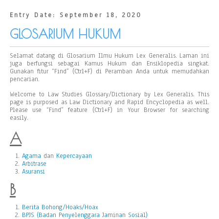
Entry Date: September 18, 2020
GLOSARIUM HUKUM
Selamat datang di Glosarium Ilmu Hukum Lex Generalis. Laman ini
juga berfungsi sebagai Kamus Hukum dan Ensiklopedia singkat.
Gunakan fitur “Find” (Ctrl+F) di Peramban Anda untuk memudahkan
pencarian.
Welcome to Law Studies Glossary/Dictionary by Lex Generalis. This
page is purposed as Law Dictionary and Rapid Encyclopedia as well.
Please use “Find” feature (Ctrl+F) in Your Browser for searching
easily.
A
Agama
dan
Kepercayaan
Arbitrase
Asuransi
B
Berita Bohong/Hoaks/Hoax
BPJS (Badan Penyelenggara Jaminan Sosial)