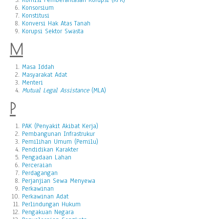
Komisi Pemberantasan Korupsi (KPK)
Konsorsium
Konstitusi
Konversi Hak Atas Tanah
Korupsi Sektor Swasta
M
Masa Iddah
Masyarakat Adat
Menteri
Mutual Legal Assistance
(MLA)
P
PAK (Penyakit Akibat Kerja)
Pembangunan Infrastrukur
Pemilihan Umum (Pemilu)
Pendidikan Karakter
Pengadaan Lahan
Perceraian
Perdagangan
Perjanjian Sewa Menyewa
Perkawinan
Perkawinan Adat
Perlindungan Hukum
Pengakuan Negara