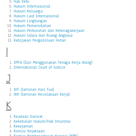
Hak Veto
Hukum Internasional
Hukum Keluarga
Hukum Laut Internasional
Hukum Lingkungan
Hukum Pemerintahan
Hukum Perburuhan dan Ketenagakerjaan
Hukum Udara dan Ruang Angkasa
Kebijakan Pengelolaan Hutan
I
IMTA (Izin Menggunakan Tenaga Kerja Asing)
International Court of Justice
J
JHT (Jaminan Hari Tua)
JKK (Jaminan Kecelakaan Kerja)
K
Keadaan Darurat
Kekebalan Hukum/Hak Imunitas
Kekejaman
Komisi Kejaksaan