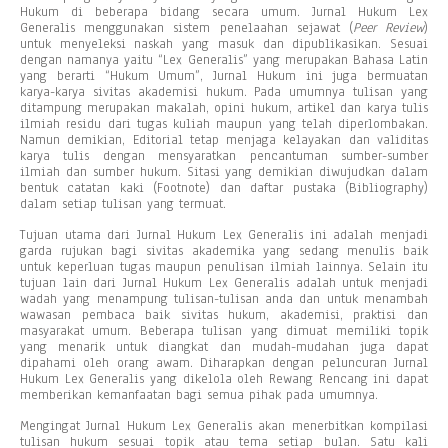
Hukum di beberapa bidang secara umum. Jurnal Hukum Lex
Generalis menggunakan sistem penelaahan sejawat (
Peer Review
)
untuk menyeleksi naskah yang masuk dan dipublikasikan. Sesuai
dengan namanya yaitu “Lex Generalis” yang merupakan Bahasa Latin
yang berarti “Hukum Umum”, Jurnal Hukum ini juga bermuatan
karya-karya sivitas akademisi hukum. Pada umumnya tulisan yang
ditampung merupakan makalah, opini hukum, artikel dan karya tulis
ilmiah residu dari tugas kuliah maupun yang telah diperlombakan.
Namun demikian, Editorial tetap menjaga kelayakan dan validitas
karya tulis dengan mensyaratkan pencantuman sumber-sumber
ilmiah dan sumber hukum. Sitasi yang demikian diwujudkan dalam
bentuk catatan kaki (Footnote) dan daftar pustaka (Bibliography)
dalam setiap tulisan yang termuat.
Tujuan utama dari Jurnal Hukum Lex Generalis ini adalah menjadi
garda rujukan bagi sivitas akademika yang sedang menulis baik
untuk keperluan tugas maupun penulisan ilmiah lainnya. Selain itu
tujuan lain dari Jurnal Hukum Lex Generalis adalah untuk menjadi
wadah yang menampung tulisan-tulisan anda dan untuk menambah
wawasan pembaca baik sivitas hukum, akademisi, praktisi dan
masyarakat umum. Beberapa tulisan yang dimuat memiliki topik
yang menarik untuk diangkat dan mudah-mudahan juga dapat
dipahami oleh orang awam. Diharapkan dengan peluncuran Jurnal
Hukum Lex Generalis yang dikelola oleh Rewang Rencang ini dapat
memberikan kemanfaatan bagi semua pihak pada umumnya.
Mengingat Jurnal Hukum Lex Generalis akan menerbitkan kompilasi
tulisan hukum sesuai topik atau tema setiap bulan. Satu kali