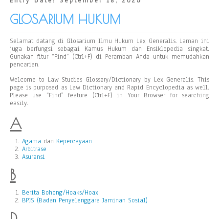
Entry Date: September 18, 2020
GLOSARIUM HUKUM
Selamat datang di Glosarium Ilmu Hukum Lex Generalis. Laman ini
juga berfungsi sebagai Kamus Hukum dan Ensiklopedia singkat.
Gunakan fitur “Find” (Ctrl+F) di Peramban Anda untuk memudahkan
pencarian.
Welcome to Law Studies Glossary/Dictionary by Lex Generalis. This
page is purposed as Law Dictionary and Rapid Encyclopedia as well.
Please use “Find” feature (Ctrl+F) in Your Browser for searching
easily.
A
Agama
dan
Kepercayaan
Arbitrase
Asuransi
B
Berita Bohong/Hoaks/Hoax
BPJS (Badan Penyelenggara Jaminan Sosial)
D