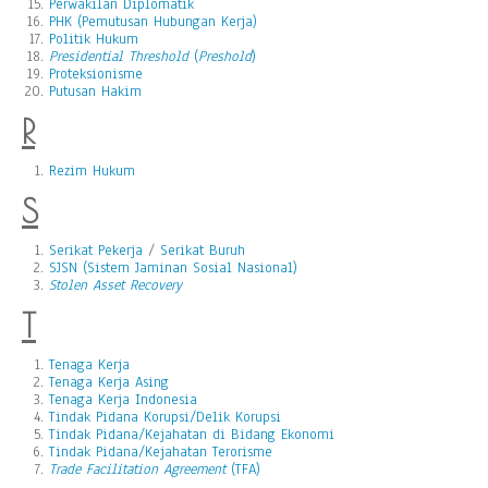
Perwakilan Diplomatik
PHK (Pemutusan Hubungan Kerja)
Politik Hukum
Presidential Threshold
(
Preshold
)
Proteksionisme
Putusan Hakim
R
Rezim Hukum
S
Serikat Pekerja
/
Serikat Buruh
SJSN (Sistem Jaminan Sosial Nasional)
Stolen Asset Recovery
T
Tenaga Kerja
Tenaga Kerja Asing
Tenaga Kerja Indonesia
Tindak Pidana Korupsi/Delik Korupsi
Tindak Pidana/Kejahatan di Bidang Ekonomi
Tindak Pidana/Kejahatan Terorisme
Trade Facilitation Agreement
(TFA)