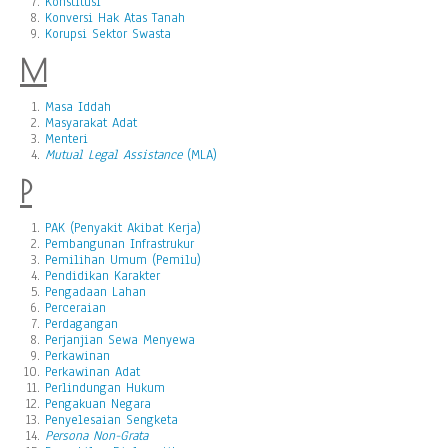
Konstitusi
Konversi Hak Atas Tanah
Korupsi Sektor Swasta
M
Masa Iddah
Masyarakat Adat
Menteri
Mutual Legal Assistance
(MLA)
P
PAK (Penyakit Akibat Kerja)
Pembangunan Infrastrukur
Pemilihan Umum (Pemilu)
Pendidikan Karakter
Pengadaan Lahan
Perceraian
Perdagangan
Perjanjian Sewa Menyewa
Perkawinan
Perkawinan Adat
Perlindungan Hukum
Pengakuan Negara
Penyelesaian Sengketa
Persona Non-Grata