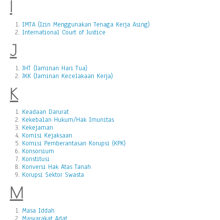
I
IMTA (Izin Menggunakan Tenaga Kerja Asing)
International Court of Justice
J
JHT (Jaminan Hari Tua)
JKK (Jaminan Kecelakaan Kerja)
K
Keadaan Darurat
Kekebalan Hukum/Hak Imunitas
Kekejaman
Komisi Kejaksaan
Komisi Pemberantasan Korupsi (KPK)
Konsorsium
Konstitusi
Konversi Hak Atas Tanah
Korupsi Sektor Swasta
M
Masa Iddah
Masyarakat Adat