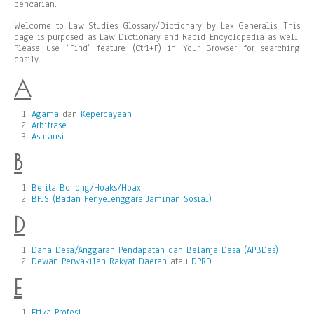
pencarian.
Welcome to Law Studies Glossary/Dictionary by Lex Generalis. This
page is purposed as Law Dictionary and Rapid Encyclopedia as well.
Please use “Find” feature (Ctrl+F) in Your Browser for searching
easily.
A
Agama
dan
Kepercayaan
Arbitrase
Asuransi
B
Berita Bohong/Hoaks/Hoax
BPJS (Badan Penyelenggara Jaminan Sosial)
D
Dana Desa/Anggaran Pendapatan dan Belanja Desa (APBDes)
Dewan Perwakilan Rakyat Daerah
atau
DPRD
E
Etika Profesi