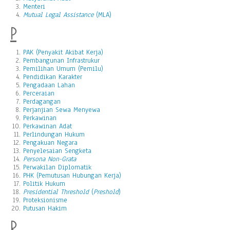
Menteri
Mutual Legal Assistance
(MLA)
P
PAK (Penyakit Akibat Kerja)
Pembangunan Infrastrukur
Pemilihan Umum (Pemilu)
Pendidikan Karakter
Pengadaan Lahan
Perceraian
Perdagangan
Perjanjian Sewa Menyewa
Perkawinan
Perkawinan Adat
Perlindungan Hukum
Pengakuan Negara
Penyelesaian Sengketa
Persona Non-Grata
Perwakilan Diplomatik
PHK (Pemutusan Hubungan Kerja)
Politik Hukum
Presidential Threshold
(
Preshold
)
Proteksionisme
Putusan Hakim
R